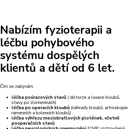
Nabízím fyzioterapii a
léčbu pohybového
systému dospělých
klientů a dětí od 6 let.
Čím se zabývám:
léčba poúrazových stavů
( distorze a luxace kloubů,
stavy po zlomeninách)
léčba po operacích kloubů
(náhrady kloubů, artroskopie
ramenních a kolenních kloubů)
léčba výhřezu meziobratlových plotének, včetně
pooperačních stavů
léčba neurologických onemocnění
(CMP, roztroušená