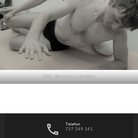
DNS – šikmý sed s nákrokem
Telefon
737 249 141