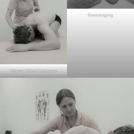
Kineziotejping
Vojtova reflexní lokomoce