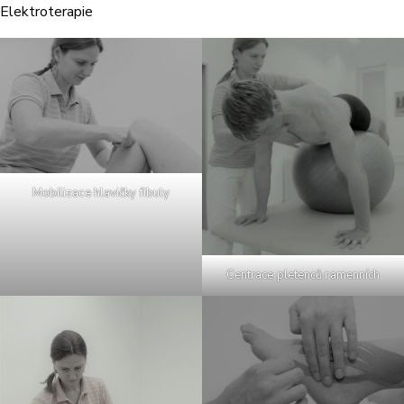
Elektroterapie
Mobilizace hlavičky fibuly
Centrace pletenců ramenních