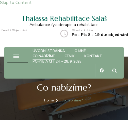
Skip to Content
Thalassa Rehabilitace Salaš
Ambulance fyzioterapie a rehabilitace
Email / Objednání
Otevírací doba
strapkova@centrum.cz
Po - Pá: 8 - 19 dle objednání
ÚVODNÍ STRÁNKA
O MNĚ
CO NABÍZÍME
CENÍK
KONTAKT
POHYB A CIT 24. – 28. 9. 2025
Co nabízíme?
Home
Co nabízíme?