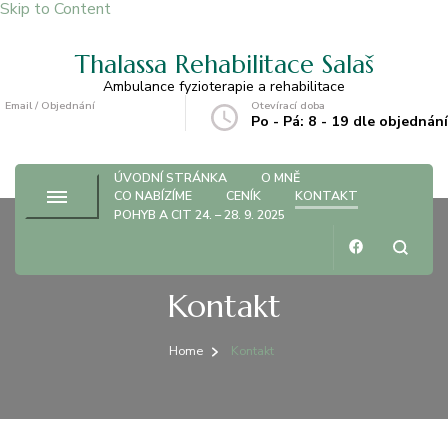
Skip to Content
Thalassa Rehabilitace Salaš
Ambulance fyzioterapie a rehabilitace
Email / Objednání
Otevírací doba
strapkova@centrum.cz
Po - Pá: 8 - 19 dle objednání
ÚVODNÍ STRÁNKA
O MNĚ
CO NABÍZÍME
CENÍK
KONTAKT
POHYB A CIT 24. – 28. 9. 2025
Kontakt
Home
Kontakt